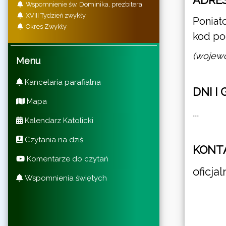
ADRES
Wspomnienie św. Dominika, prezbitera
XVIII Tydzień zwykły
Poniat
Okres Zwykły
kod po
(wojewó
Menu
Kancelaria parafialna
DNI I
Mapa
...
Kalendarz Katolicki
Czytania na dziś
KONT
Komentarze do czytań
oficj
Wspomnienia świętych