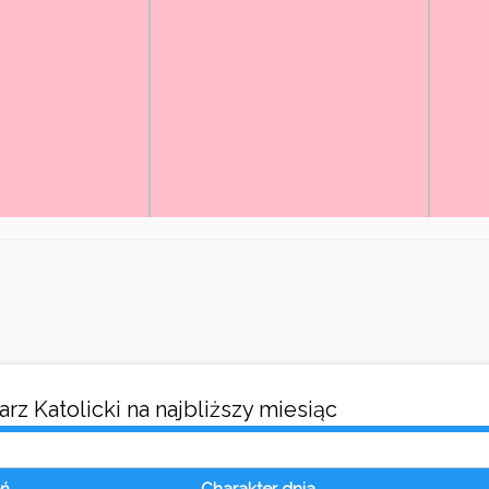
rz Katolicki na najbliższy miesiąc
eń
Charakter dnia