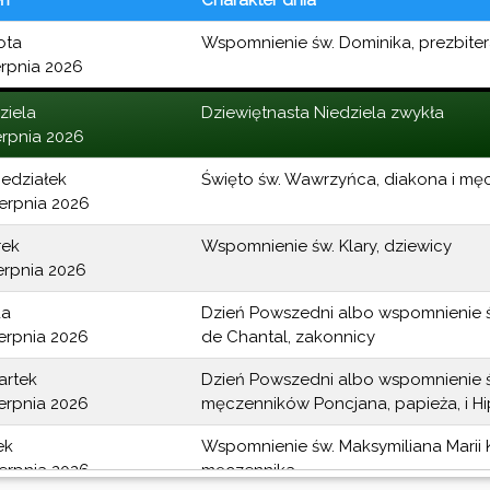
ota
Wspomnienie św. Dominika, prezbite
erpnia 2026
ziela
Dziewiętnasta Niedziela zwykła
erpnia 2026
edziałek
Święto św. Wawrzyńca, diakona i mę
ierpnia 2026
rek
Wspomnienie św. Klary, dziewicy
ierpnia 2026
da
Dzień Powszedni albo wspomnienie ś
ierpnia 2026
de Chantal, zakonnicy
artek
Dzień Powszedni albo wspomnienie 
ierpnia 2026
męczenników Poncjana, papieża, i Hip
ek
Wspomnienie św. Maksymiliana Marii K
ierpnia 2026
męczennika