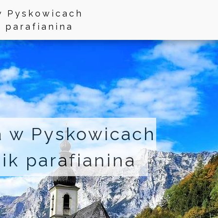
 w Pyskowicach
k parafianina
ja w Pyskowicach
nik parafianina