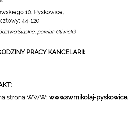
:
owskiego 10, Pyskowice,
cztowy: 44-120
dztwo:Śląskie, powiat: Gliwicki)
 GODZINY PRACY KANCELARII:
AKT:
alna strona WWW:
www.swmikolaj-pyskowice.