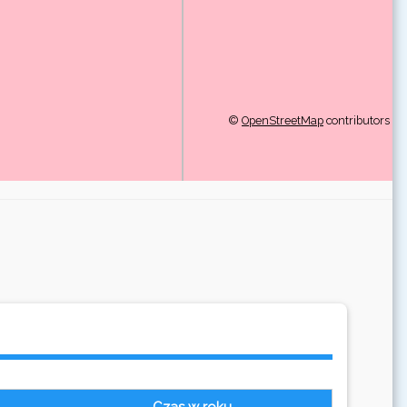
©
OpenStreetMap
contributors
Czas w roku