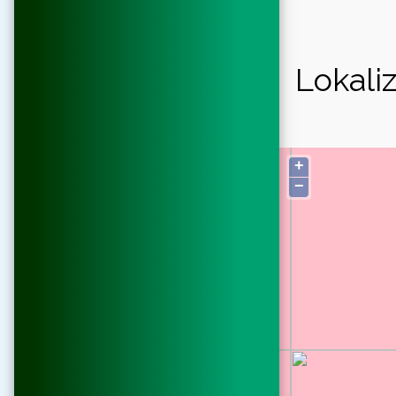
Lokaliz
+
−