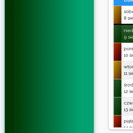
sob
8 si
nied
9 si
poni
10 s
wto
11 s
śro
12 s
czw
13 s
piąt
14 s