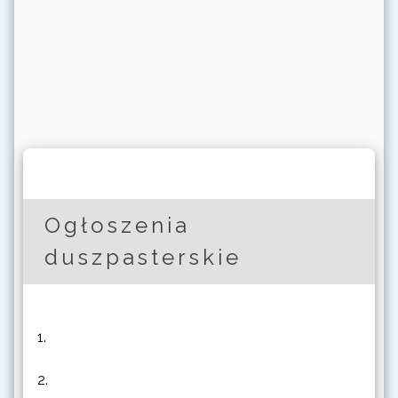
Ogłoszenia
duszpasterskie
1.
2.