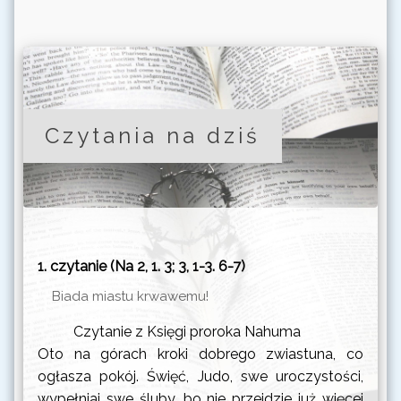
Eudesa, prezbitera
czwartek
Wspomnienie św.
20 sierpnia 2026
Bernarda, opata i doktora
Kościoła
piątek
Wspomnienie św. Piusa X,
Czytania na dziś
21 sierpnia 2026
papieża
sobota
Wspomnienie
22 sierpnia 2026
Najświętszej Maryi Panny
Królowej
niedziela
Dwudziesta Pierwsza
1. czytanie (Na 2, 1. 3; 3, 1-3. 6-7)
23 sierpnia 2026
Niedziela zwykła
Biada miastu krwawemu!
poniedziałek
Święto św. Bartłomieja,
24 sierpnia 2026
apostoła
Czytanie z Księgi proroka Nahuma
Oto na górach kroki dobrego zwiastuna, co
wtorek
Dzień Powszedni albo
ogłasza pokój. Święć, Judo, swe uroczystości,
25 sierpnia 2026
wspomnienie św. Ludwika
wypełniaj swe śluby, bo nie przejdzie już więcej