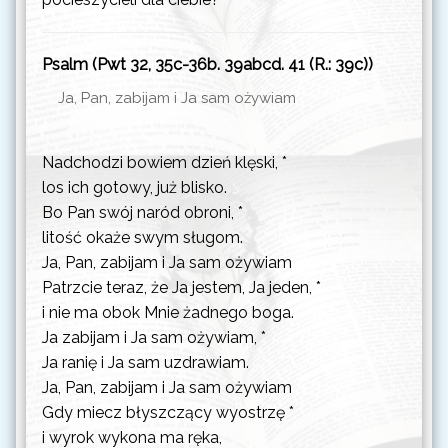
poniedziałek
Dzień Powszedni
31 sierpnia 2026
Psalm (Pwt 32, 35c-36b. 39abcd. 41 (R.: 39c))
Ja, Pan, zabijam i Ja sam ożywiam
Nadchodzi bowiem dzień klęski, *
los ich gotowy, już blisko.
Bo Pan swój naród obroni, *
litość okaże swym sługom.
Ja, Pan, zabijam i Ja sam ożywiam
Patrzcie teraz, że Ja jestem, Ja jeden, *
i nie ma obok Mnie żadnego boga.
Ja zabijam i Ja sam ożywiam, *
Ja ranię i Ja sam uzdrawiam.
Ja, Pan, zabijam i Ja sam ożywiam
Gdy miecz błyszczący wyostrzę *
i wyrok wykona ma ręka,