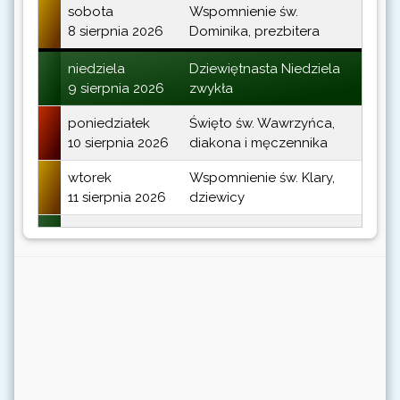
sobota
Wspomnienie św.
8 sierpnia 2026
Dominika, prezbitera
niedziela
Dziewiętnasta Niedziela
9 sierpnia 2026
zwykła
poniedziałek
Święto św. Wawrzyńca,
10 sierpnia 2026
diakona i męczennika
wtorek
Wspomnienie św. Klary,
11 sierpnia 2026
dziewicy
środa
Dzień Powszedni albo
12 sierpnia 2026
wspomnienie św. Joanny
Franciszki de Chantal,
zakonnicy
czwartek
Dzień Powszedni albo
13 sierpnia 2026
wspomnienie świętych
męczenników Poncjana,
papieża, i Hipolita,