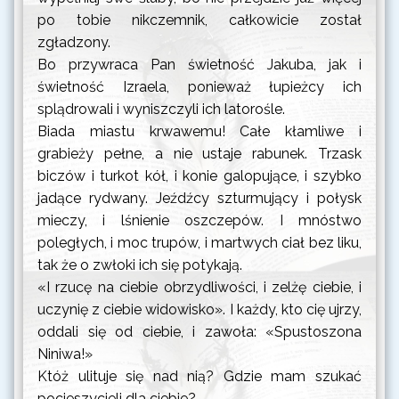
albo wspomnienie św.
po tobie nikczemnik, całkowicie został
Józefa Kalasantego,
prezbitera
zgładzony.
Bo przywraca Pan świetność Jakuba, jak i
środa
Uroczystość Najświętszej
świetność Izraela, ponieważ łupieżcy ich
26 sierpnia 2026
Maryi Panny
splądrowali i wyniszczyli ich latorośle.
Częstochowskiej
Biada miastu krwawemu! Całe kłamliwe i
czwartek
Wspomnienie św. Moniki
grabieży pełne, a nie ustaje rabunek. Trzask
27 sierpnia 2026
biczów i turkot kół, i konie galopujące, i szybko
jadące rydwany. Jeźdźcy szturmujący i połysk
piątek
Wspomnienie św.
mieczy, i lśnienie oszczepów. I mnóstwo
28 sierpnia 2026
Augustyna, biskupa i
poległych, i moc trupów, i martwych ciał bez liku,
doktora Kościoła
tak że o zwłoki ich się potykają.
sobota
Wspomnienie
«I rzucę na ciebie obrzydliwości, i zelżę ciebie, i
29 sierpnia 2026
męczeństwa św. Jana
uczynię z ciebie widowisko». I każdy, kto cię ujrzy,
Chrzciciela
oddali się od ciebie, i zawoła: «Spustoszona
Niniwa!»
niedziela
Dwudziesta Druga
30 sierpnia 2026
Niedziela zwykła
Któż ulituje się nad nią? Gdzie mam szukać
pocieszycieli dla ciebie?