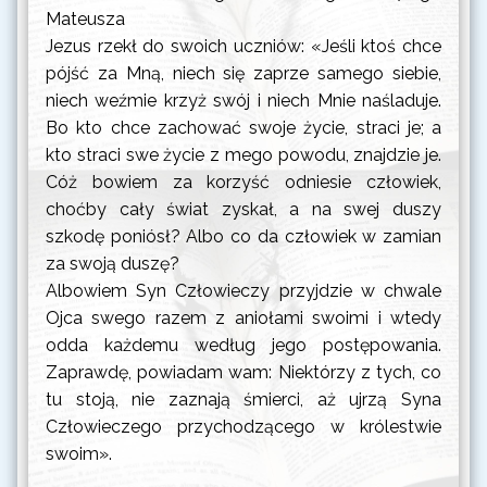
Mateusza
Jezus rzekł do swoich uczniów: «Jeśli ktoś chce
pójść za Mną, niech się zaprze samego siebie,
niech weźmie krzyż swój i niech Mnie naśladuje.
Bo kto chce zachować swoje życie, straci je; a
kto straci swe życie z mego powodu, znajdzie je.
Cóż bowiem za korzyść odniesie człowiek,
choćby cały świat zyskał, a na swej duszy
szkodę poniósł? Albo co da człowiek w zamian
za swoją duszę?
Albowiem Syn Człowieczy przyjdzie w chwale
Ojca swego razem z aniołami swoimi i wtedy
odda każdemu według jego postępowania.
Zaprawdę, powiadam wam: Niektórzy z tych, co
tu stoją, nie zaznają śmierci, aż ujrzą Syna
Człowieczego przychodzącego w królestwie
swoim».