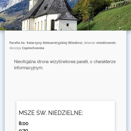
Parafia św. Katarzyny Aleksandryjskiej (Miedźno)
, dekanat
miedźnowski
,
diecezja
Częstochowska
Nieoficjalna strona wizytówkowa parafii, o charakterze
informacyjnym.
MSZE ŚW. NIEDZIELNE:
8:00
9:30