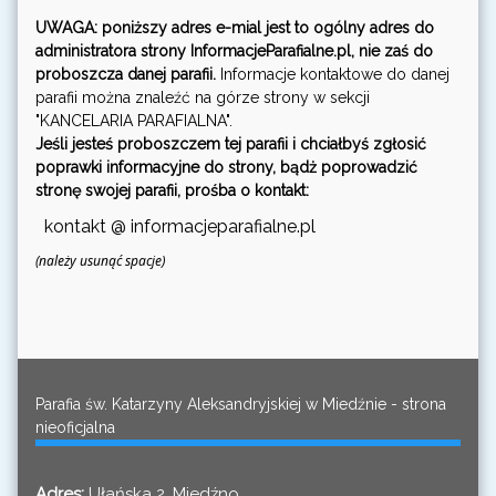
UWAGA: poniższy adres e-mial jest to ogólny adres do
administratora strony InformacjeParafialne.pl, nie zaś do
proboszcza danej parafii.
Informacje kontaktowe do danej
parafii można znaleźć na górze strony w sekcji
"KANCELARIA PARAFIALNA".
Jeśli jesteś proboszczem tej parafii i chciałbyś zgłosić
poprawki informacyjne do strony, bądż poprowadzić
stronę swojej parafii, prośba o kontakt:
kontakt @ informacjeparafialne.pl
(należy usunąć spacje)
Parafia św. Katarzyny Aleksandryjskiej w Miedźnie - strona
nieoficjalna
Adres:
Ułańska 2, Miedźno