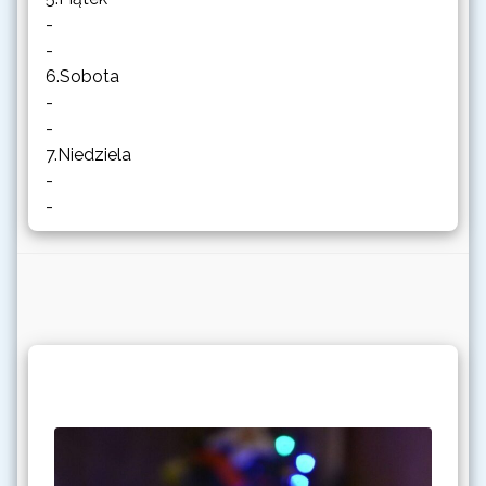
-
-
6.Sobota
-
-
7.Niedziela
-
-