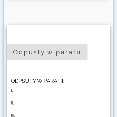
Odpusty w parafii
ODPSUTY W PARAFII:
I.
II.
III.