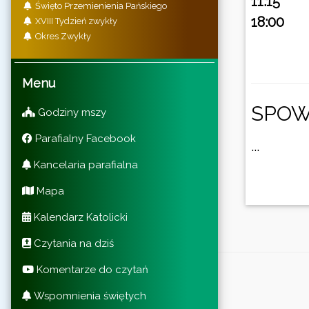
11:15
Święto Przemienienia Pańskiego
18:00
XVIII Tydzień zwykły
Okres Zwykły
Menu
SPOW
Godziny mszy
Parafialny Facebook
...
Kancelaria parafialna
Mapa
Kalendarz Katolicki
Czytania na dziś
Komentarze do czytań
Wspomnienia świętych