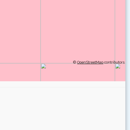
©
OpenStreetMap
contributors