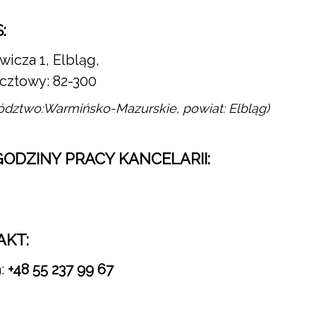
:
icza 1, Elbląg,
cztowy: 82-300
dztwo:Warmińsko-Mazurskie, powiat: Elbląg)
 GODZINY PRACY KANCELARII:
AKT:
n:
+48 55 237 99 67