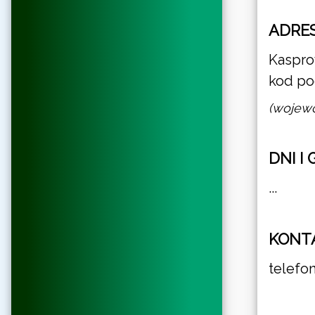
ADRES
Kasprow
kod po
(wojewó
DNI I
...
KONT
telefo