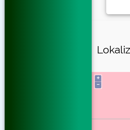
Lokaliz
+
−