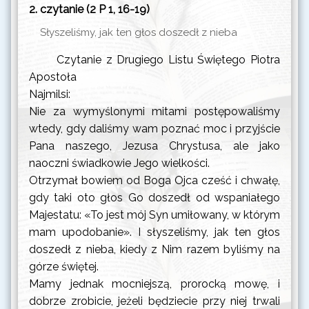
2. czytanie (2 P 1, 16-19)
Słyszeliśmy, jak ten głos doszedł z nieba
Czytanie z Drugiego Listu Świętego Piotra
Apostoła
Najmilsi:
Nie za wymyślonymi mitami postępowaliśmy
wtedy, gdy daliśmy wam poznać moc i przyjście
Pana naszego, Jezusa Chrystusa, ale jako
naoczni świadkowie Jego wielkości.
Otrzymał bowiem od Boga Ojca cześć i chwałę,
gdy taki oto głos Go doszedł od wspaniałego
Majestatu: «To jest mój Syn umiłowany, w którym
mam upodobanie». I słyszeliśmy, jak ten głos
doszedł z nieba, kiedy z Nim razem byliśmy na
górze świętej.
Mamy jednak mocniejszą, prorocką mowę, i
dobrze zrobicie, jeżeli będziecie przy niej trwali