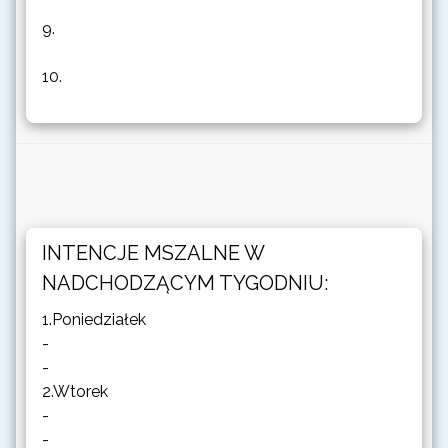
9.
10.
INTENCJE MSZALNE W
NADCHODZĄCYM TYGODNIU:
1.Poniedziałek
-
-
2.Wtorek
-
-