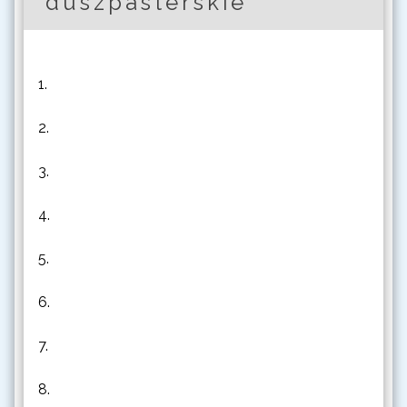
duszpasterskie
1.
2.
3.
4.
5.
6.
7.
8.