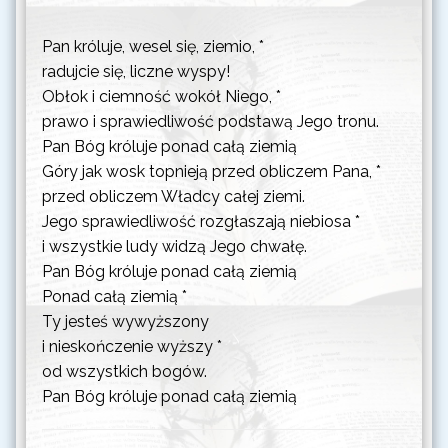
poniedziałek
Dzień Powszedni
31 sierpnia 2026
Pan króluje, wesel się, ziemio, *
radujcie się, liczne wyspy!
Obłok i ciemność wokół Niego, *
prawo i sprawiedliwość podstawą Jego tronu.
Pan Bóg króluje ponad całą ziemią
Góry jak wosk topnieją przed obliczem Pana, *
przed obliczem Władcy całej ziemi.
Jego sprawiedliwość rozgłaszają niebiosa *
i wszystkie ludy widzą Jego chwałę.
Pan Bóg króluje ponad całą ziemią
Ponad całą ziemią *
Ty jesteś wywyższony
i nieskończenie wyższy *
od wszystkich bogów.
Pan Bóg króluje ponad całą ziemią