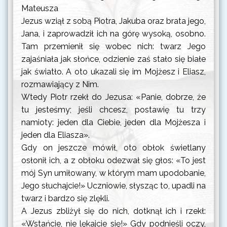
Mateusza
Jezus wziął z sobą Piotra, Jakuba oraz brata jego,
Jana, i zaprowadził ich na górę wysoką, osobno.
Tam przemienił się wobec nich: twarz Jego
zajaśniała jak słońce, odzienie zaś stało się białe
jak światło. A oto ukazali się im Mojżesz i Eliasz,
rozmawiający z Nim.
Wtedy Piotr rzekł do Jezusa: «Panie, dobrze, że
tu jesteśmy; jeśli chcesz, postawię tu trzy
namioty: jeden dla Ciebie, jeden dla Mojżesza i
jeden dla Eliasza».
Gdy on jeszcze mówił, oto obłok świetlany
osłonił ich, a z obłoku odezwał się głos: «To jest
mój Syn umiłowany, w którym mam upodobanie,
Jego słuchajcie!» Uczniowie, słysząc to, upadli na
twarz i bardzo się zlękli.
A Jezus zbliżył się do nich, dotknął ich i rzekł:
«Wstańcie, nie lękajcie się!» Gdy podnieśli oczy,