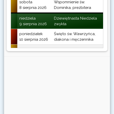
sobota
Wspomnienie św.
8 sierpnia 2026
Dominika, prezbitera
niedziela
Dziewiętnasta Niedziela
9 sierpnia 2026
zwykła
poniedziałek
Święto św. Wawrzyńca,
10 sierpnia 2026
diakona i męczennika
wtorek
Wspomnienie św. Klary,
11 sierpnia 2026
dziewicy
środa
Dzień Powszedni albo
12 sierpnia 2026
wspomnienie św. Joanny
Franciszki de Chantal,
zakonnicy
czwartek
Dzień Powszedni albo
13 sierpnia 2026
wspomnienie świętych
męczenników Poncjana,
papieża, i Hipolita,
prezbitera