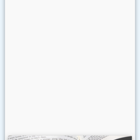
piątek
Wspomnienie św.
14 sierpnia 2026
Maksymiliana Marii
Kolbego, prezbitera i
męczennika
sobota
Uroczystość
15 sierpnia 2026
Wniebowzięcia
Najświętszej Maryi Panny
niedziela
Dwudziesta Niedziela
16 sierpnia 2026
zwykła
poniedziałek
Wspomnienie św. Jacka,
17 sierpnia 2026
prezbitera
wtorek
Dzień Powszedni
18 sierpnia 2026
środa
Dzień Powszedni albo
19 sierpnia 2026
wspomnienie św. Jana