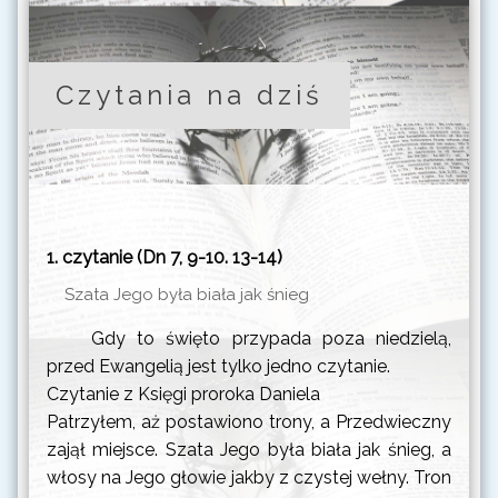
Eudesa, prezbitera
czwartek
Wspomnienie św.
20 sierpnia 2026
Bernarda, opata i doktora
Czytania na dziś
Kościoła
piątek
Wspomnienie św. Piusa X,
21 sierpnia 2026
papieża
sobota
Wspomnienie
22 sierpnia 2026
Najświętszej Maryi Panny
1. czytanie (Dn 7, 9-10. 13-14)
Królowej
Szata Jego była biała jak śnieg
niedziela
Dwudziesta Pierwsza
23 sierpnia 2026
Niedziela zwykła
Gdy to święto przypada poza niedzielą,
przed Ewangelią jest tylko jedno czytanie.
poniedziałek
Święto św. Bartłomieja,
Czytanie z Księgi proroka Daniela
24 sierpnia 2026
apostoła
Patrzyłem, aż postawiono trony, a Przedwieczny
wtorek
Dzień Powszedni albo
zajął miejsce. Szata Jego była biała jak śnieg, a
25 sierpnia 2026
wspomnienie św. Ludwika
włosy na Jego głowie jakby z czystej wełny. Tron
albo wspomnienie św.