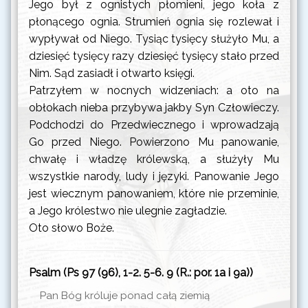
Jego był z ognistych płomieni, jego koła z
Józefa Kalasantego,
płonącego ognia. Strumień ognia się rozlewał i
prezbitera
wypływał od Niego. Tysiąc tysięcy służyło Mu, a
środa
Uroczystość Najświętszej
dziesięć tysięcy razy dziesięć tysięcy stało przed
26 sierpnia 2026
Maryi Panny
Nim. Sąd zasiadł i otwarto księgi.
Częstochowskiej
Patrzyłem w nocnych widzeniach: a oto na
obłokach nieba przybywa jakby Syn Człowieczy.
czwartek
Wspomnienie św. Moniki
Podchodzi do Przedwiecznego i wprowadzają
27 sierpnia 2026
Go przed Niego. Powierzono Mu panowanie,
piątek
Wspomnienie św.
chwałę i władzę królewską, a służyły Mu
28 sierpnia 2026
Augustyna, biskupa i
wszystkie narody, ludy i języki. Panowanie Jego
doktora Kościoła
jest wiecznym panowaniem, które nie przeminie,
a Jego królestwo nie ulegnie zagładzie.
sobota
Wspomnienie
29 sierpnia 2026
męczeństwa św. Jana
Oto słowo Boże.
Chrzciciela
niedziela
Dwudziesta Druga
Psalm (Ps 97 (96), 1-2. 5-6. 9 (R.: por. 1a i 9a))
30 sierpnia 2026
Niedziela zwykła
Pan Bóg króluje ponad całą ziemią