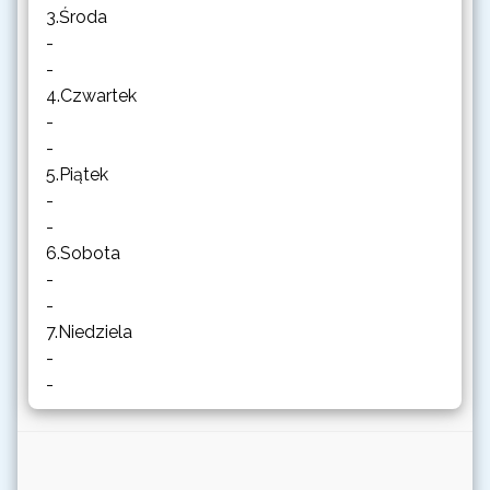
3.Środa
-
-
4.Czwartek
-
-
5.Piątek
-
-
6.Sobota
-
-
7.Niedziela
-
-