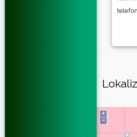
telefo
Lokaliz
+
−