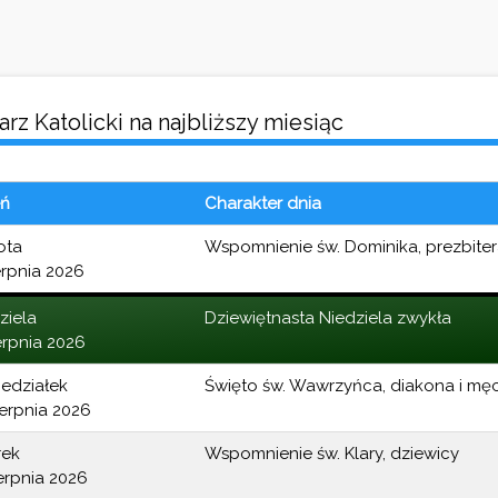
rz Katolicki na najbliższy miesiąc
eń
Charakter dnia
ota
Wspomnienie św. Dominika, prezbite
erpnia 2026
ziela
Dziewiętnasta Niedziela zwykła
erpnia 2026
edziałek
Święto św. Wawrzyńca, diakona i mę
ierpnia 2026
rek
Wspomnienie św. Klary, dziewicy
ierpnia 2026