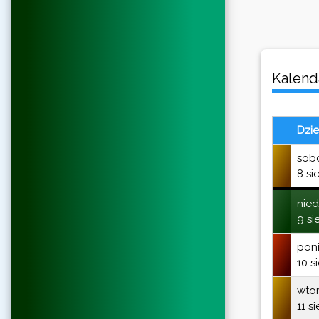
Kalenda
Dzi
sob
8 si
nied
9 si
poni
10 s
wto
11 s