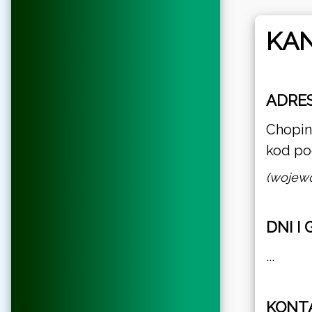
KAN
ADRES
Chopin
kod po
(wojewó
DNI I
...
KONT