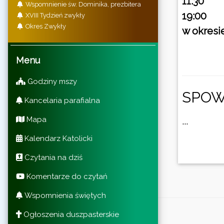
11:30
Wspomnienie św. Dominika, prezbitera
19:00
XVIII Tydzień zwykły
Okres Zwykły
w okresi
Menu
Godziny mszy
SPOW
Kancelaria parafialna
Mapa
...
Kalendarz Katolicki
Czytania na dziś
Komentarze do czytań
Wspomnienia świętych
Ogłoszenia duszpasterskie